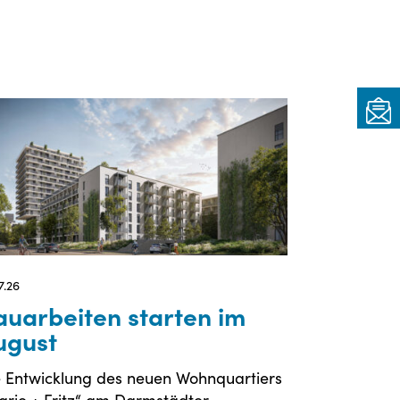
7.26
auarbeiten starten im
ugust
t
e Entwicklung des neuen Wohnquartiers