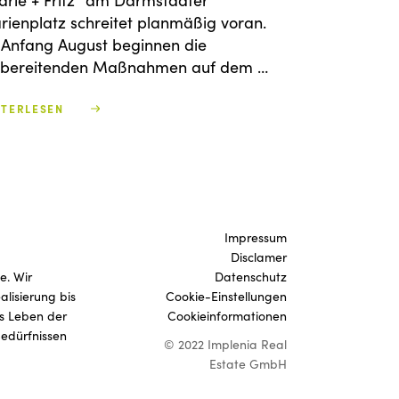
rie + Fritz“ am Darmstädter
ienplatz schreitet planmäßig voran.
 Anfang August beginnen die
rbereitenden Maßnahmen auf dem …
ITERLESEN
Impressum
Disclamer
e. Wir
Datenschutz
lisierung bis
Cookie-Einstellungen
as Leben der
Cookieinformationen
edürfnissen
© 2022 Implenia Real
Estate GmbH