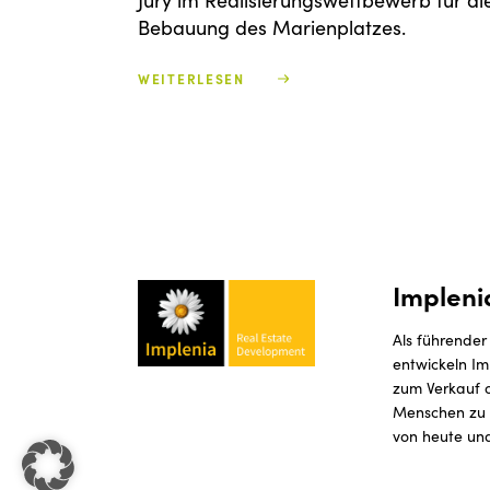
Jury im Realisierungswettbewerb für di
Bebauung des Marienplatzes.
WEITERLESEN
Impleni
Als führender
entwickeln Im
zum Verkauf o
Menschen zu v
von heute und