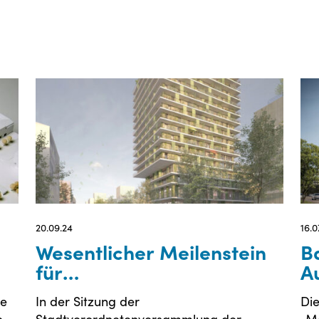
20.09.24
16.0
Wesentlicher Meilenstein
B
für
A
Immobilienentwicklungsprojek
ie
In der Sitzung der
Di
in Darmstadt erreicht