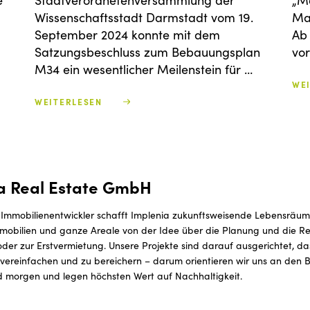
e
Stadtverordnetenversammlung der
„Ma
Wissenschaftsstadt Darmstadt vom 19.
Mar
September 2024 konnte mit dem
Ab
Satzungsbeschluss zum Bebauungsplan
vo
M34 ein wesentlicher Meilenstein für …
WE
WEITERLESEN
a Real Estate GmbH
 Immobilienentwickler schafft Implenia zukunftsweisende Lebensräum
mobilien und ganze Areale von der Idee über die Planung und die Rea
der zur Erstvermietung. Unsere Projekte sind darauf ausgerichtet, d
ereinfachen und zu bereichern – darum orientieren wir uns an den B
 morgen und legen höchsten Wert auf Nachhaltigkeit.